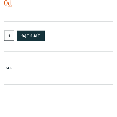
0₫
TAGS: