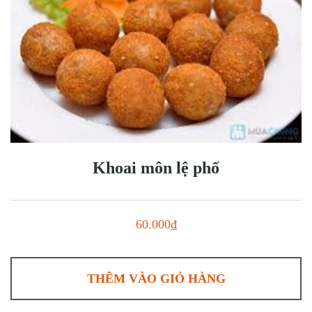
Khoai môn lệ phố
60.000₫
THÊM VÀO GIỎ HÀNG